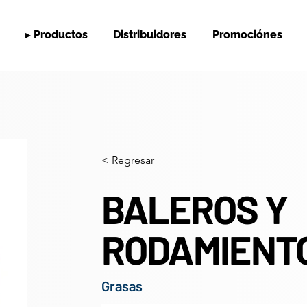
▸ Productos
Distribuidores
Promociónes
< Regresar
BALEROS Y
RODAMIENT
Grasas