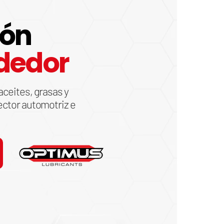
ión
dedor
aceites, grasas y
ector automotriz e