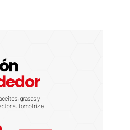
ión
dedor
aceites, grasas y
ector automotriz e