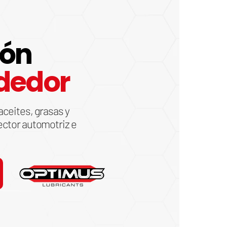
ión
dedor
aceites, grasas y
ector automotriz e