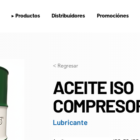
▸ Productos
Distribuidores
Promociónes
< Regresar
ACEITE ISO
COMPRESO
Lubricante