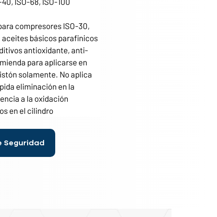
-40, ISO-68, ISO-100
ra compresores ISO-30, 
aceites básicos parafinicos 
itivos antioxidante, anti-
mienda para aplicarse en 
istón solamente. No aplica 
ida eliminación en la 
ncia a la oxidación 
s en el cilindro
e Seguridad