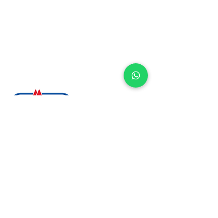
¡Síguenos en nuestras redes!
Soluciones Avanzadas
en
Lubricación
Somos una empresa mexicana líder